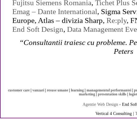
Fujitsu Siemens Romania
,
Tichet Plus S
Emag – Dante International
, Sigma Ser
Europe, Atlas – divizia Sharp,
Re:ply
, 
End Soft Design
,
Data Management Eve
“Consultantii traiesc cu probleme. Pe
Peters
customer care
|
vanzari
|
resuse umane
|
learning
|
managementul performantei
|
p
marketing
|
presentation skills
|
logis
Agentie Web Design
- End Soft
Vertical 4 Consulting |